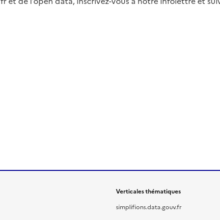
fr et de l’open data, inscrivez-vous à notre infolettre et s
Verticales thématiques
simplifions.data.gouv.fr