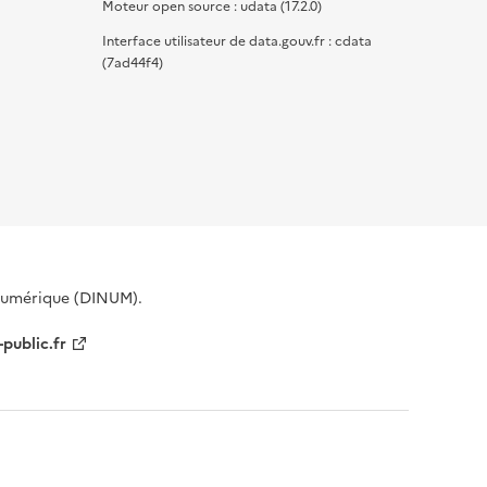
Moteur open source : udata (17.2.0)
Interface utilisateur de data.gouv.fr : cdata
(7ad44f4)
 Numérique (DINUM).
-public.fr