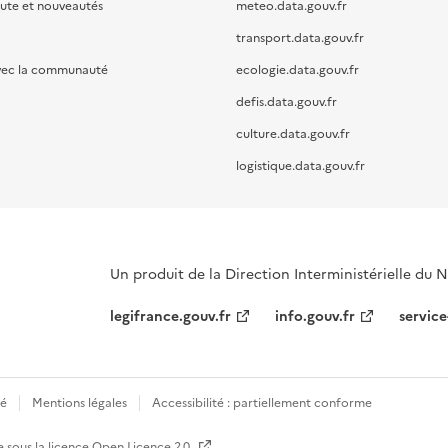
oute et nouveautés
meteo.data.gouv.fr
transport.data.gouv.fr
vec la communauté
ecologie.data.gouv.fr
defis.data.gouv.fr
culture.data.gouv.fr
logistique.data.gouv.fr
Un produit de la Direction Interministérielle du
legifrance.gouv.fr
info.gouv.fr
service
té
Mentions légales
Accessibilité : partiellement conforme
e sous la licence
Open Licence 2.0