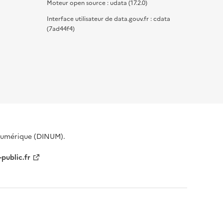
Moteur open source : udata (17.2.0)
Interface utilisateur de data.gouv.fr : cdata
(7ad44f4)
 Numérique (DINUM).
-public.fr