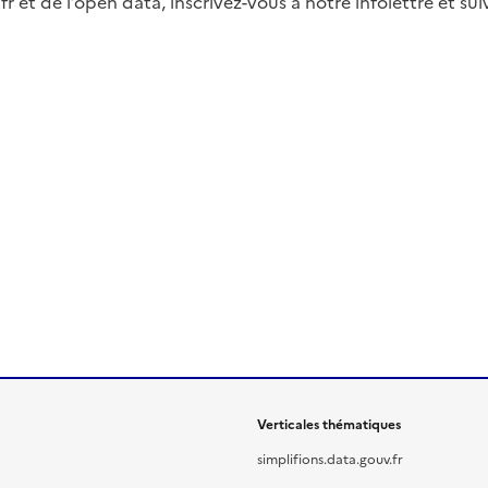
fr et de l’open data, inscrivez-vous à notre infolettre et s
Verticales thématiques
simplifions.data.gouv.fr