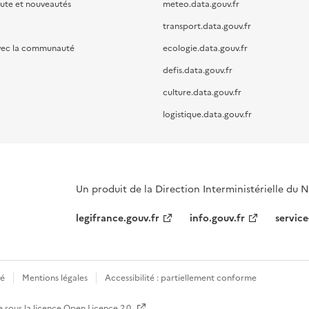
oute et nouveautés
meteo.data.gouv.fr
transport.data.gouv.fr
vec la communauté
ecologie.data.gouv.fr
defis.data.gouv.fr
culture.data.gouv.fr
logistique.data.gouv.fr
Un produit de la Direction Interministérielle du
legifrance.gouv.fr
info.gouv.fr
service
té
Mentions légales
Accessibilité : partiellement conforme
e sous la licence
Open Licence 2.0