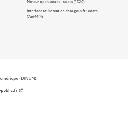
Moteur open source : udata (17.2.0)
Interface utilisateur de data.gouv.fr : cdata
(7ad44f4)
 Numérique (DINUM).
-public.fr