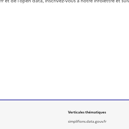
fr et de l’open data, inscrivez-vous à notre infolettre et s
Verticales thématiques
simplifions.data.gouv.fr