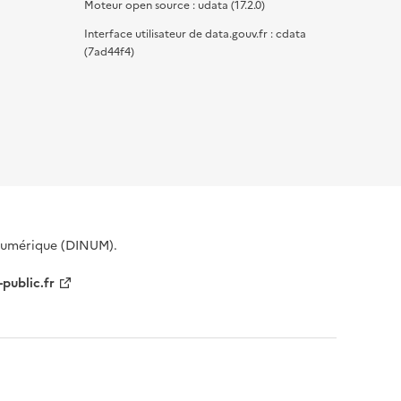
Moteur open source : udata (17.2.0)
Interface utilisateur de data.gouv.fr : cdata
(7ad44f4)
 Numérique (DINUM).
-public.fr