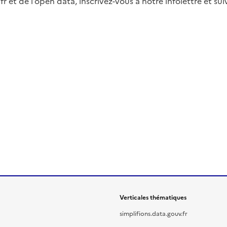
fr et de l’open data, inscrivez-vous à notre infolettre et s
Verticales thématiques
simplifions.data.gouv.fr