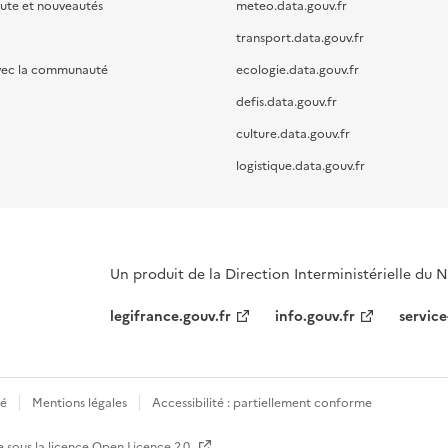
oute et nouveautés
meteo.data.gouv.fr
transport.data.gouv.fr
vec la communauté
ecologie.data.gouv.fr
defis.data.gouv.fr
culture.data.gouv.fr
logistique.data.gouv.fr
Un produit de la Direction Interministérielle du
legifrance.gouv.fr
info.gouv.fr
service
té
Mentions légales
Accessibilité : partiellement conforme
e sous la licence
Open Licence 2.0