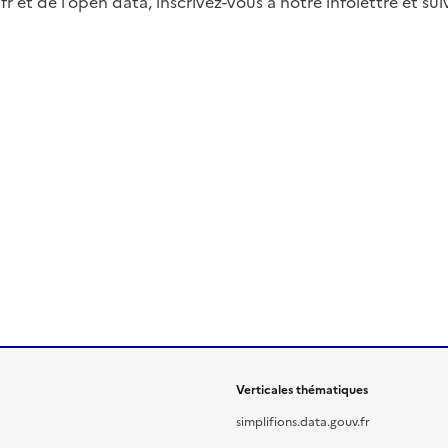
fr et de l’open data, inscrivez-vous à notre infolettre et s
Verticales thématiques
simplifions.data.gouv.fr