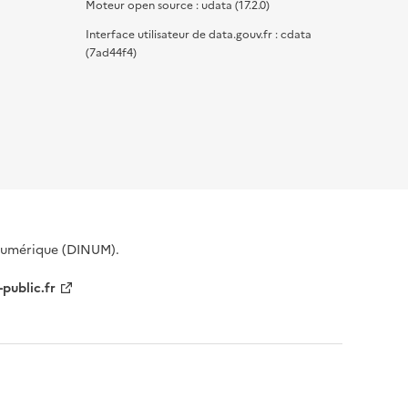
Moteur open source : udata (17.2.0)
Interface utilisateur de data.gouv.fr : cdata
(7ad44f4)
 Numérique (DINUM).
-public.fr