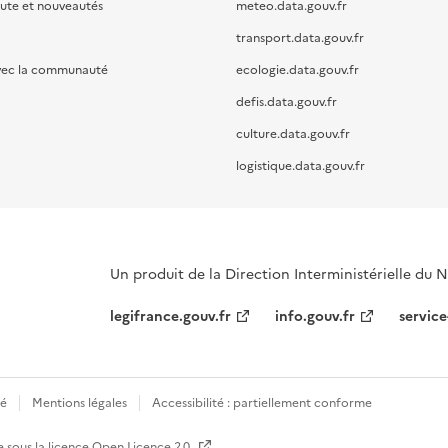
oute et nouveautés
meteo.data.gouv.fr
transport.data.gouv.fr
vec la communauté
ecologie.data.gouv.fr
defis.data.gouv.fr
culture.data.gouv.fr
logistique.data.gouv.fr
Un produit de la Direction Interministérielle du
legifrance.gouv.fr
info.gouv.fr
service
té
Mentions légales
Accessibilité : partiellement conforme
e sous la licence
Open Licence 2.0