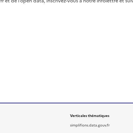
fr et de l’open data, inscrivez-vous à notre infolettre et s
Verticales thématiques
simplifions.data.gouv.fr