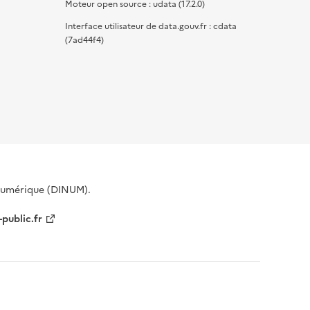
Moteur open source : udata (17.2.0)
Interface utilisateur de data.gouv.fr : cdata
(7ad44f4)
 Numérique (DINUM).
-public.fr