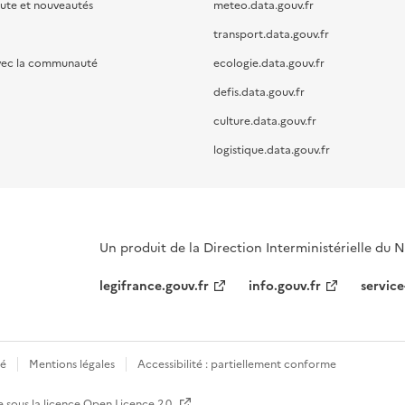
oute et nouveautés
meteo.data.gouv.fr
transport.data.gouv.fr
vec la communauté
ecologie.data.gouv.fr
defis.data.gouv.fr
culture.data.gouv.fr
logistique.data.gouv.fr
Un produit de la Direction Interministérielle du
legifrance.gouv.fr
info.gouv.fr
service
té
Mentions légales
Accessibilité : partiellement conforme
e sous la licence
Open Licence 2.0