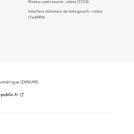
Moteur open source : udata (17.2.0)
Interface utilisateur de data.gouv.fr : cdata
(7ad44f4)
 Numérique (DINUM).
-public.fr