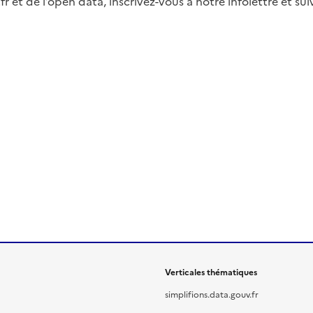
fr et de l’open data, inscrivez-vous à notre infolettre et s
Verticales thématiques
simplifions.data.gouv.fr