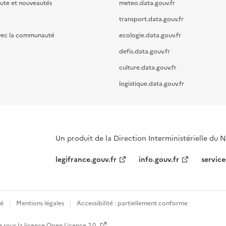
oute et nouveautés
meteo.data.gouv.fr
transport.data.gouv.fr
vec la communauté
ecologie.data.gouv.fr
defis.data.gouv.fr
culture.data.gouv.fr
logistique.data.gouv.fr
Un produit de la Direction Interministérielle du
legifrance.gouv.fr
info.gouv.fr
service
té
Mentions légales
Accessibilité : partiellement conforme
e sous la licence
Open Licence 2.0