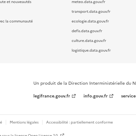
oute et nouveautés
meteo.data.gouv.fr
transport.data.gouv.fr
vec la communauté
ecologie.data.gouv.fr
defis.data.gouv.fr
culture.data.gouv.fr
logistique.data.gouv.fr
Un produit de la Direction Interministérielle du
legifrance.gouv.fr
info.gouv.fr
service
té
Mentions légales
Accessibilité : partiellement conforme
e sous la licence
Open Licence 2.0