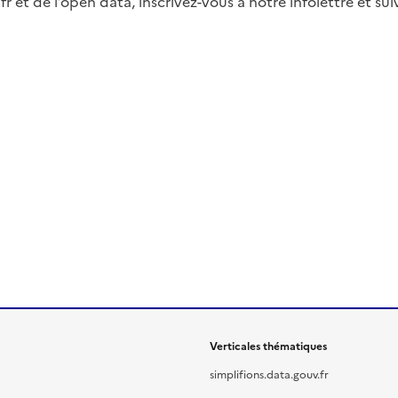
fr et de l’open data, inscrivez-vous à notre infolettre et s
Verticales thématiques
simplifions.data.gouv.fr