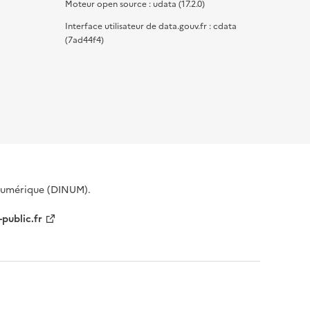
Moteur open source : udata (17.2.0)
Interface utilisateur de data.gouv.fr : cdata
(7ad44f4)
 Numérique (DINUM).
-public.fr