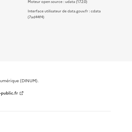
Moteur open source : udata (17.2.0)
Interface utilisateur de data.gouv.fr : cdata
(7ad44f4)
 Numérique (DINUM).
-public.fr