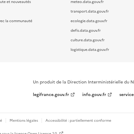
oute et nouveautés
meteo.data.gouv.fr
transport.data.gouv.fr
vec la communauté
ecologie.data.gouv.fr
defis.data.gouv.fr
culture.data.gouv.fr
logistique.data.gouv.fr
Un produit de la Direction Interministérielle du
legifrance.gouv.fr
info.gouv.fr
service
té
Mentions légales
Accessibilité : partiellement conforme
e sous la licence
Open Licence 2.0