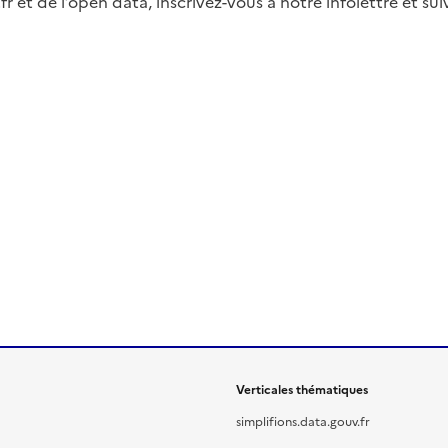
fr et de l’open data, inscrivez-vous à notre infolettre et s
Verticales thématiques
simplifions.data.gouv.fr