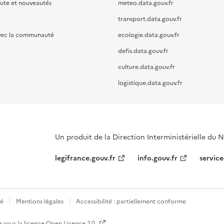
oute et nouveautés
meteo.data.gouv.fr
transport.data.gouv.fr
vec la communauté
ecologie.data.gouv.fr
defis.data.gouv.fr
culture.data.gouv.fr
logistique.data.gouv.fr
Un produit de la Direction Interministérielle du
legifrance.gouv.fr
info.gouv.fr
service
té
Mentions légales
Accessibilité : partiellement conforme
e sous la licence
Open Licence 2.0