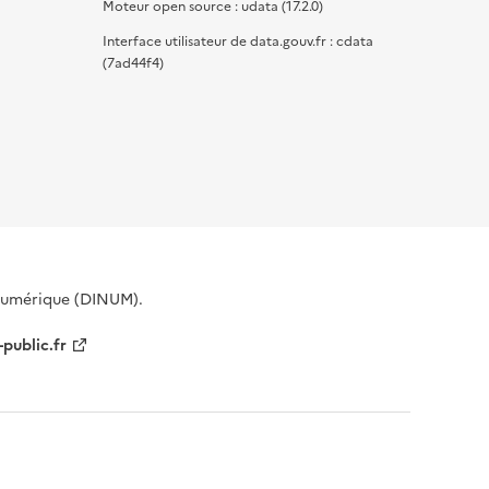
Moteur open source : udata (17.2.0)
Interface utilisateur de data.gouv.fr : cdata
(7ad44f4)
 Numérique (DINUM).
-public.fr