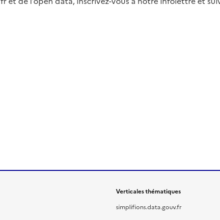
fr et de l’open data, inscrivez-vous à notre infolettre et s
Verticales thématiques
simplifions.data.gouv.fr