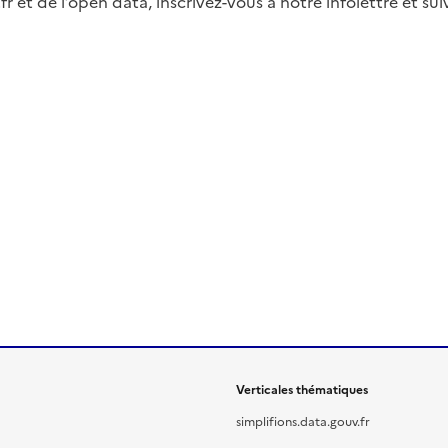
fr et de l’open data, inscrivez-vous à notre infolettre et s
Verticales thématiques
simplifions.data.gouv.fr