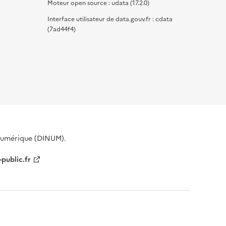
Moteur open source : udata (17.2.0)
Interface utilisateur de data.gouv.fr : cdata
(7ad44f4)
 Numérique (DINUM).
-public.fr