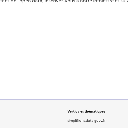
fr et de l’open data, inscrivez-vous à notre infolettre et s
Verticales thématiques
simplifions.data.gouv.fr