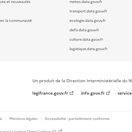
oute et nouveautés
meteo.data.gouv.fr
transport.data.gouv.fr
vec la communauté
ecologie.data.gouv.fr
defis.data.gouv.fr
culture.data.gouv.fr
logistique.data.gouv.fr
Un produit de la Direction Interministérielle du
legifrance.gouv.fr
info.gouv.fr
service
té
Mentions légales
Accessibilité : partiellement conforme
e sous la licence
Open Licence 2.0