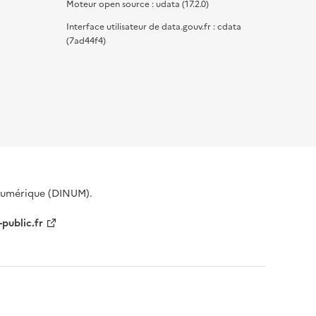
Moteur open source : udata (17.2.0)
Interface utilisateur de data.gouv.fr : cdata
(7ad44f4)
 Numérique (DINUM).
-public.fr