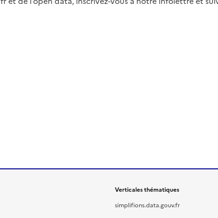
fr et de l’open data, inscrivez-vous à notre infolettre et s
Verticales thématiques
simplifions.data.gouv.fr