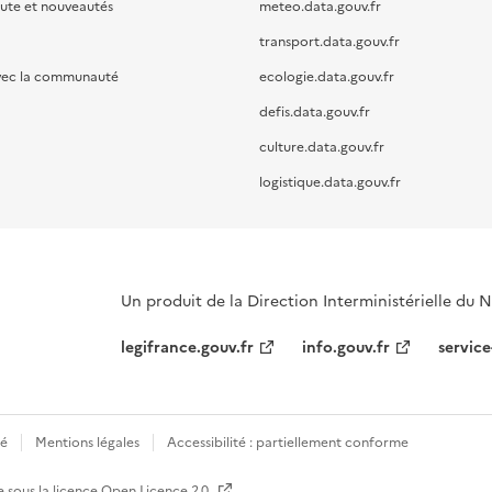
oute et nouveautés
meteo.data.gouv.fr
transport.data.gouv.fr
vec la communauté
ecologie.data.gouv.fr
defis.data.gouv.fr
culture.data.gouv.fr
logistique.data.gouv.fr
Un produit de la Direction Interministérielle du
legifrance.gouv.fr
info.gouv.fr
service
té
Mentions légales
Accessibilité : partiellement conforme
e sous la licence
Open Licence 2.0