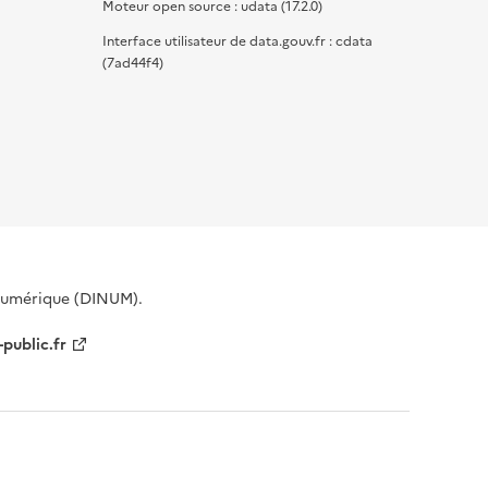
Moteur open source : udata (17.2.0)
Interface utilisateur de data.gouv.fr : cdata
(7ad44f4)
 Numérique (DINUM).
-public.fr