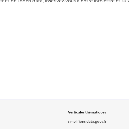
fr et de l’open data, inscrivez-vous à notre infolettre et s
Verticales thématiques
simplifions.data.gouv.fr