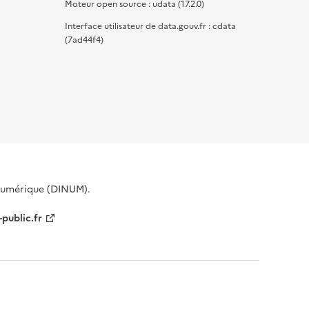
Moteur open source : udata (17.2.0)
Interface utilisateur de data.gouv.fr : cdata
(7ad44f4)
 Numérique (DINUM).
-public.fr