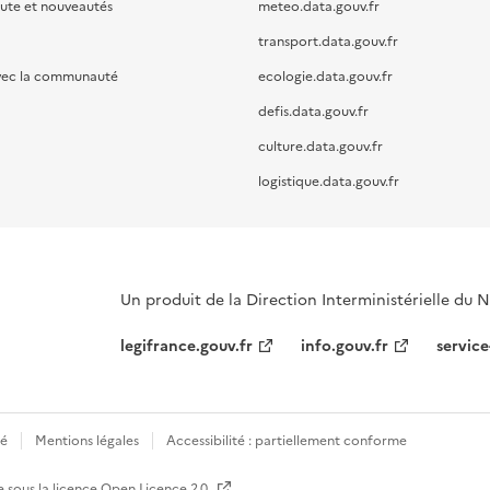
oute et nouveautés
meteo.data.gouv.fr
transport.data.gouv.fr
vec la communauté
ecologie.data.gouv.fr
defis.data.gouv.fr
culture.data.gouv.fr
logistique.data.gouv.fr
Un produit de la Direction Interministérielle du
legifrance.gouv.fr
info.gouv.fr
service
té
Mentions légales
Accessibilité : partiellement conforme
e sous la licence
Open Licence 2.0