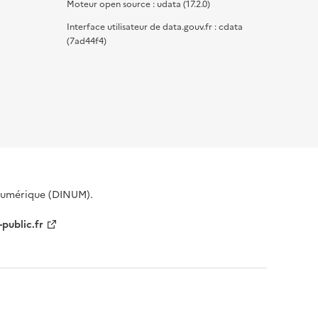
Moteur open source : udata (17.2.0)
Interface utilisateur de data.gouv.fr : cdata
(7ad44f4)
 Numérique (DINUM).
-public.fr