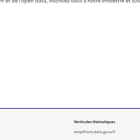
fr et de l’open data, inscrivez-vous à notre infolettre et s
Verticales thématiques
simplifions.data.gouv.fr