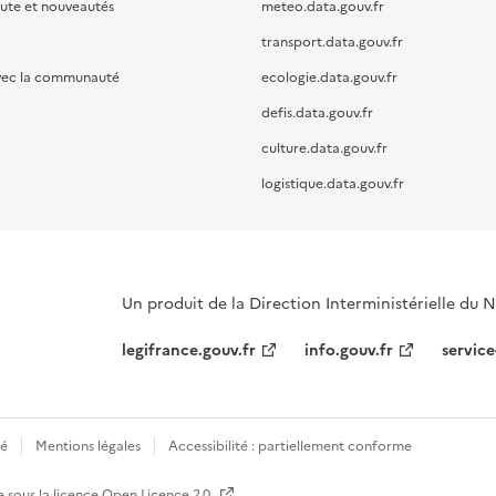
oute et nouveautés
meteo.data.gouv.fr
transport.data.gouv.fr
vec la communauté
ecologie.data.gouv.fr
defis.data.gouv.fr
culture.data.gouv.fr
logistique.data.gouv.fr
Un produit de la Direction Interministérielle du
legifrance.gouv.fr
info.gouv.fr
service
té
Mentions légales
Accessibilité : partiellement conforme
e sous la licence
Open Licence 2.0