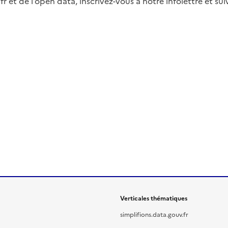
fr et de l’open data, inscrivez-vous à notre infolettre et s
Verticales thématiques
simplifions.data.gouv.fr