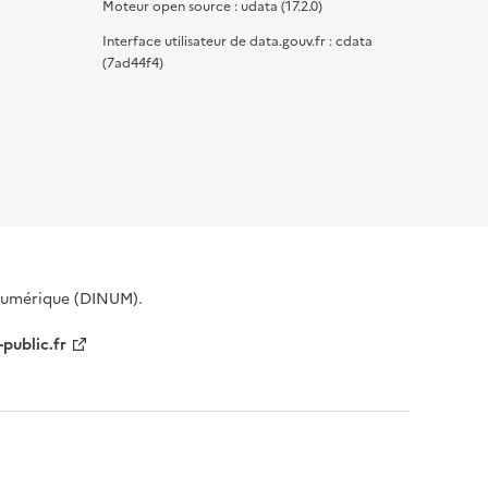
Moteur open source : udata (17.2.0)
Interface utilisateur de data.gouv.fr : cdata
(7ad44f4)
 Numérique (DINUM).
-public.fr