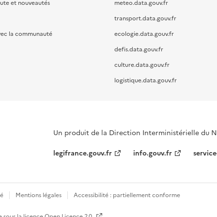
oute et nouveautés
meteo.data.gouv.fr
transport.data.gouv.fr
vec la communauté
ecologie.data.gouv.fr
defis.data.gouv.fr
culture.data.gouv.fr
logistique.data.gouv.fr
Un produit de la Direction Interministérielle du
legifrance.gouv.fr
info.gouv.fr
service
té
Mentions légales
Accessibilité : partiellement conforme
e sous la licence
Open Licence 2.0