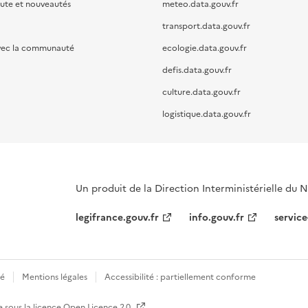
oute et nouveautés
meteo.data.gouv.fr
transport.data.gouv.fr
vec la communauté
ecologie.data.gouv.fr
defis.data.gouv.fr
culture.data.gouv.fr
logistique.data.gouv.fr
Un produit de la Direction Interministérielle du
legifrance.gouv.fr
info.gouv.fr
service
té
Mentions légales
Accessibilité : partiellement conforme
e sous la licence
Open Licence 2.0