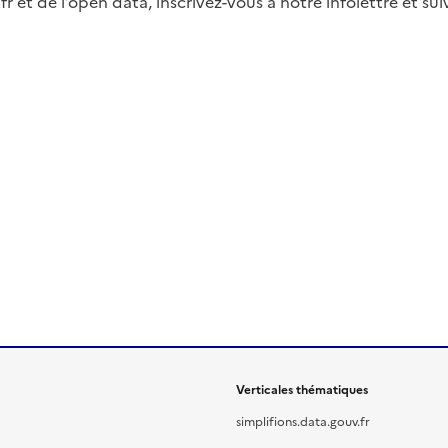
fr et de l’open data, inscrivez-vous à notre infolettre et s
Verticales thématiques
simplifions.data.gouv.fr