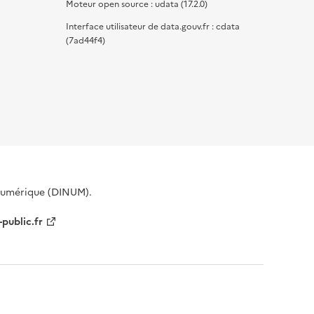
Moteur open source : udata (17.2.0)
Interface utilisateur de data.gouv.fr : cdata
(7ad44f4)
 Numérique (DINUM).
-public.fr