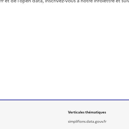
fr et de l’open data, inscrivez-vous à notre infolettre et s
Verticales thématiques
simplifions.data.gouv.fr