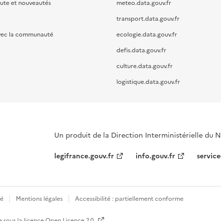
oute et nouveautés
meteo.data.gouv.fr
transport.data.gouv.fr
vec la communauté
ecologie.data.gouv.fr
defis.data.gouv.fr
culture.data.gouv.fr
logistique.data.gouv.fr
Un produit de la Direction Interministérielle du
legifrance.gouv.fr
info.gouv.fr
service
té
Mentions légales
Accessibilité : partiellement conforme
e sous la licence
Open Licence 2.0