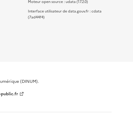
Moteur open source : udata (17.2.0)
Interface utilisateur de data.gouv.fr : cdata
(7ad44f4)
 Numérique (DINUM).
-public.fr