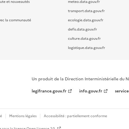
oute et nouveautés
meteo.data.gouv.fr
transport.data.gouv.fr
vec la communauté
ecologie.data.gouv.fr
defis.data.gouv.fr
culture.data.gouv.fr
logistique.data.gouv.fr
Un produit de la Direction Interministérielle du
legifrance.gouv.fr
info.gouv.fr
service
té
Mentions légales
Accessibilité : partiellement conforme
e sous la licence
Open Licence 2.0