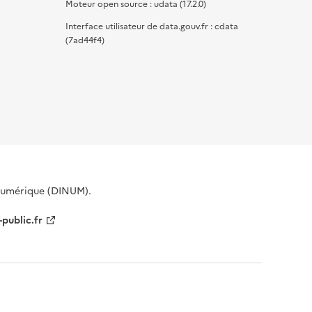
Moteur open source : udata (17.2.0)
Interface utilisateur de data.gouv.fr : cdata
(7ad44f4)
 Numérique (DINUM).
-public.fr