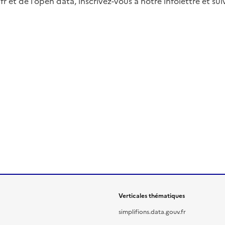
fr et de l’open data, inscrivez-vous à notre infolettre et s
Verticales thématiques
simplifions.data.gouv.fr