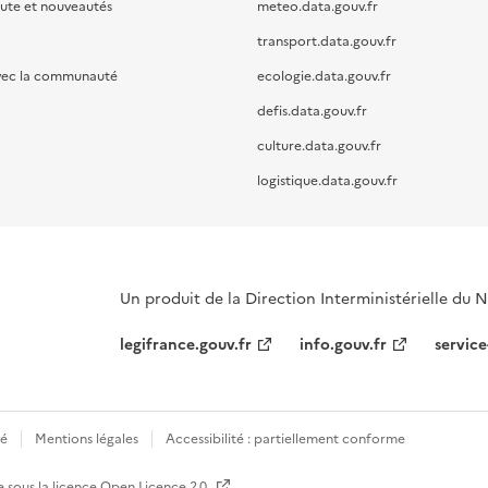
oute et nouveautés
meteo.data.gouv.fr
transport.data.gouv.fr
vec la communauté
ecologie.data.gouv.fr
defis.data.gouv.fr
culture.data.gouv.fr
logistique.data.gouv.fr
Un produit de la Direction Interministérielle du
legifrance.gouv.fr
info.gouv.fr
service
té
Mentions légales
Accessibilité : partiellement conforme
e sous la licence
Open Licence 2.0