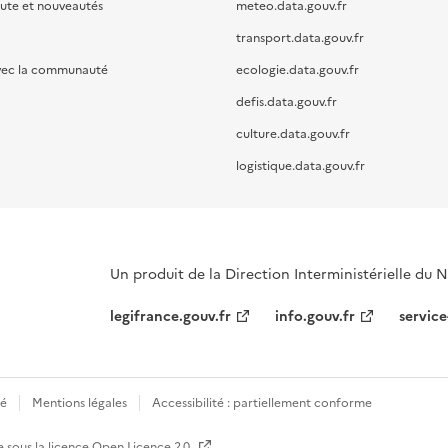
oute et nouveautés
meteo.data.gouv.fr
transport.data.gouv.fr
vec la communauté
ecologie.data.gouv.fr
defis.data.gouv.fr
culture.data.gouv.fr
logistique.data.gouv.fr
Un produit de la Direction Interministérielle du
legifrance.gouv.fr
info.gouv.fr
service
té
Mentions légales
Accessibilité : partiellement conforme
e sous la licence
Open Licence 2.0