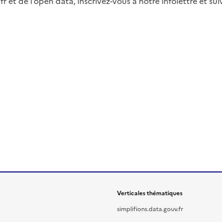
fr et de l’open data, inscrivez-vous à notre infolettre et s
Verticales thématiques
simplifions.data.gouv.fr