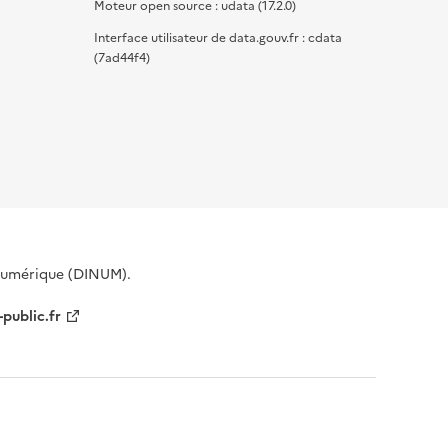
Moteur open source : udata (17.2.0)
Interface utilisateur de data.gouv.fr : cdata
(7ad44f4)
 Numérique (DINUM).
-public.fr