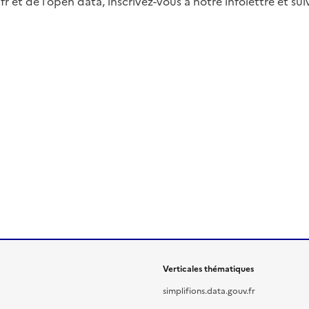
fr et de l’open data, inscrivez-vous à notre infolettre et s
Verticales thématiques
simplifions.data.gouv.fr