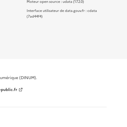
Moteur open source : udata (17.2.0)
Interface utilisateur de data.gouv.fr : cdata
(7ad44f4)
 Numérique (DINUM).
-public.fr