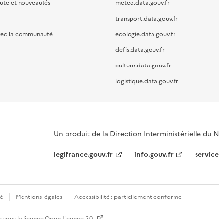
oute et nouveautés
meteo.data.gouv.fr
transport.data.gouv.fr
vec la communauté
ecologie.data.gouv.fr
defis.data.gouv.fr
culture.data.gouv.fr
logistique.data.gouv.fr
Un produit de la Direction Interministérielle du
legifrance.gouv.fr
info.gouv.fr
service
té
Mentions légales
Accessibilité : partiellement conforme
e sous la licence
Open Licence 2.0