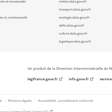
oute et nouveautés
meteo.data.gouv.fr
transport.data.gouv.fr
vec la communauté
ecologie.data.gouv.fr
defis.data.gouv.fr
culture.data.gouv.fr
logistique.data.gouv.fr
Un produit de la Direction Interministérielle du
legifrance.gouv.fr
info.gouv.fr
service
té
Mentions légales
Accessibilité : partiellement conforme
e sous la licence
Open Licence 2.0