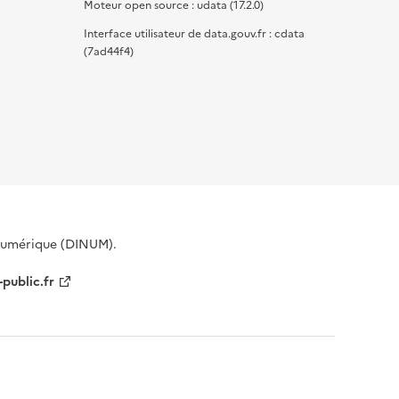
Moteur open source : udata (17.2.0)
Interface utilisateur de data.gouv.fr : cdata
(7ad44f4)
 Numérique (DINUM).
-public.fr