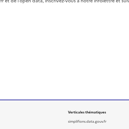
fr et de l’open data, inscrivez-vous à notre infolettre et s
Verticales thématiques
simplifions.data.gouv.fr