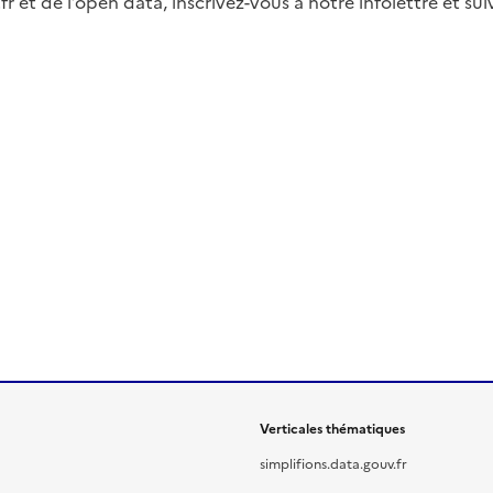
fr et de l’open data, inscrivez-vous à notre infolettre et s
Verticales thématiques
simplifions.data.gouv.fr