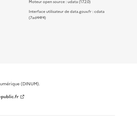
Moteur open source : udata (17.2.0)
Interface utilisateur de data.gouv.fr : cdata
(7ad44f4)
 Numérique (DINUM).
-public.fr