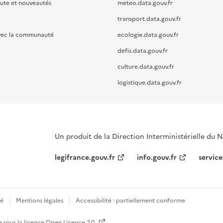
oute et nouveautés
meteo.data.gouv.fr
transport.data.gouv.fr
vec la communauté
ecologie.data.gouv.fr
defis.data.gouv.fr
culture.data.gouv.fr
logistique.data.gouv.fr
Un produit de la Direction Interministérielle du
legifrance.gouv.fr
info.gouv.fr
service
té
Mentions légales
Accessibilité : partiellement conforme
e sous la licence
Open Licence 2.0