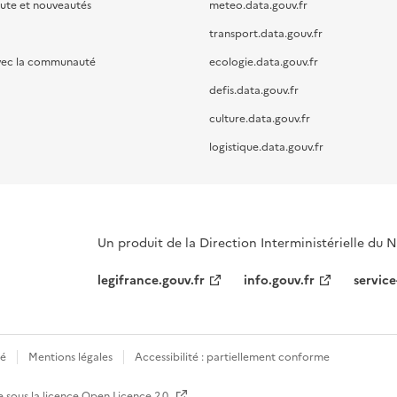
oute et nouveautés
meteo.data.gouv.fr
transport.data.gouv.fr
vec la communauté
ecologie.data.gouv.fr
defis.data.gouv.fr
culture.data.gouv.fr
logistique.data.gouv.fr
Un produit de la Direction Interministérielle du
legifrance.gouv.fr
info.gouv.fr
service
té
Mentions légales
Accessibilité : partiellement conforme
e sous la licence
Open Licence 2.0