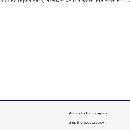
fr et de l’open data, inscrivez-vous à notre infolettre et s
Verticales thématiques
simplifions.data.gouv.fr