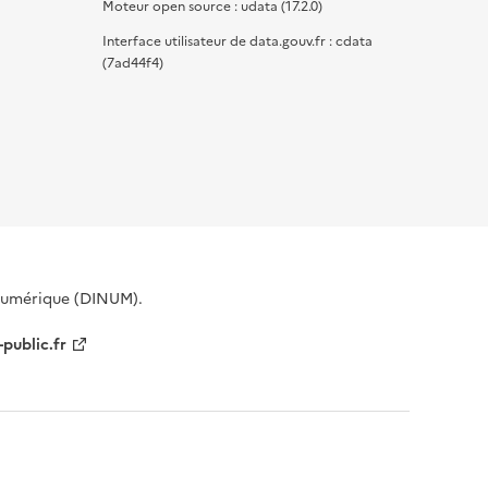
Moteur open source : udata (17.2.0)
Interface utilisateur de data.gouv.fr : cdata
(7ad44f4)
 Numérique (DINUM).
-public.fr