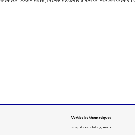
fr et de l’open data, inscrivez-vous à notre infolettre et s
Verticales thématiques
simplifions.data.gouv.fr