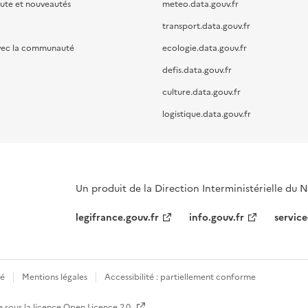
oute et nouveautés
meteo.data.gouv.fr
transport.data.gouv.fr
vec la communauté
ecologie.data.gouv.fr
defis.data.gouv.fr
culture.data.gouv.fr
logistique.data.gouv.fr
Un produit de la Direction Interministérielle du
legifrance.gouv.fr
info.gouv.fr
service
té
Mentions légales
Accessibilité : partiellement conforme
e sous la licence
Open Licence 2.0