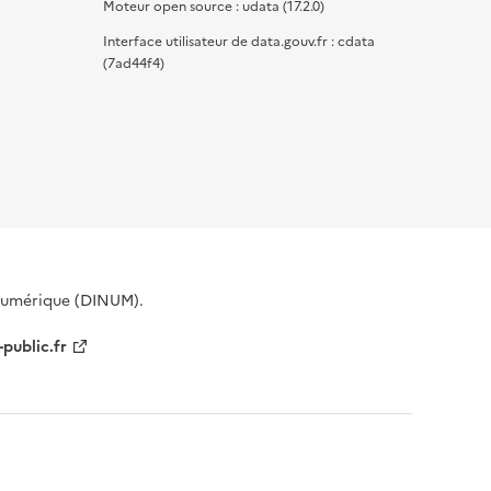
Moteur open source : udata (17.2.0)
Interface utilisateur de data.gouv.fr : cdata
(7ad44f4)
 Numérique (DINUM).
-public.fr