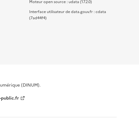
Moteur open source : udata (17.2.0)
Interface utilisateur de data.gouv.fr : cdata
(7ad44f4)
 Numérique (DINUM).
-public.fr