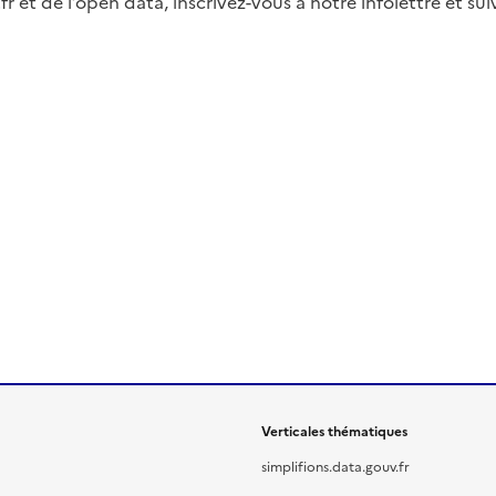
fr et de l’open data, inscrivez-vous à notre infolettre et s
Verticales thématiques
simplifions.data.gouv.fr