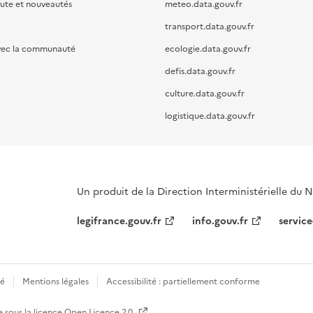
oute et nouveautés
meteo.data.gouv.fr
transport.data.gouv.fr
vec la communauté
ecologie.data.gouv.fr
defis.data.gouv.fr
culture.data.gouv.fr
logistique.data.gouv.fr
Un produit de la Direction Interministérielle du
legifrance.gouv.fr
info.gouv.fr
service
té
Mentions légales
Accessibilité : partiellement conforme
e sous la licence
Open Licence 2.0