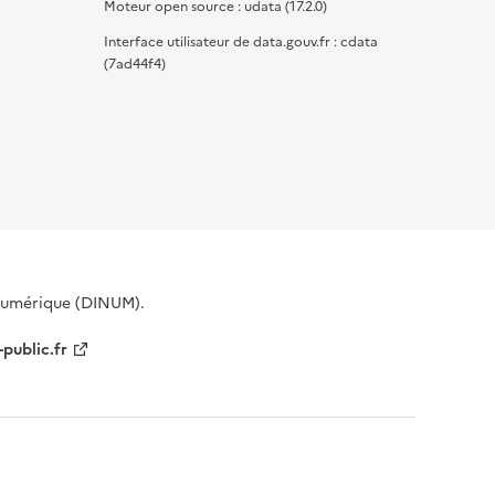
Moteur open source : udata (17.2.0)
Interface utilisateur de data.gouv.fr : cdata
(7ad44f4)
 Numérique (DINUM).
-public.fr