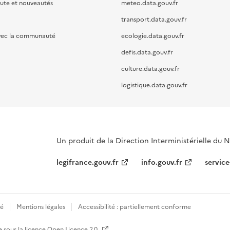
oute et nouveautés
meteo.data.gouv.fr
transport.data.gouv.fr
vec la communauté
ecologie.data.gouv.fr
defis.data.gouv.fr
culture.data.gouv.fr
logistique.data.gouv.fr
Un produit de la Direction Interministérielle du
legifrance.gouv.fr
info.gouv.fr
service
té
Mentions légales
Accessibilité : partiellement conforme
e sous la licence
Open Licence 2.0