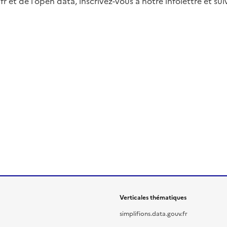
fr et de l’open data, inscrivez-vous à notre infolettre et s
Verticales thématiques
simplifions.data.gouv.fr