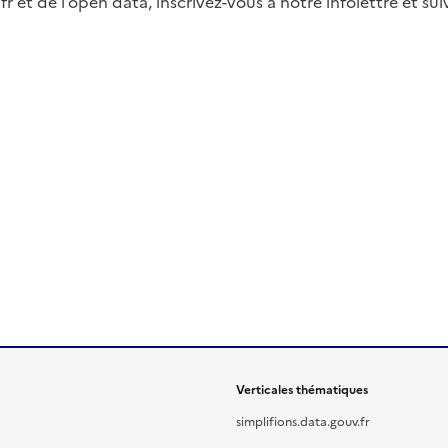
fr et de l’open data, inscrivez-vous à notre infolettre et s
Verticales thématiques
simplifions.data.gouv.fr