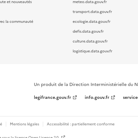
oute et nouveautés
meteo.data.gouv.fr
transport.data.gouv.fr
vec la communauté
ecologie.data.gouv.fr
defis.data.gouv.fr
culture.data.gouv.fr
logistique.data.gouv.fr
Un produit de la Direction Interministérielle du
legifrance.gouv.fr
info.gouv.fr
service
té
Mentions légales
Accessibilité : partiellement conforme
e sous la licence
Open Licence 2.0