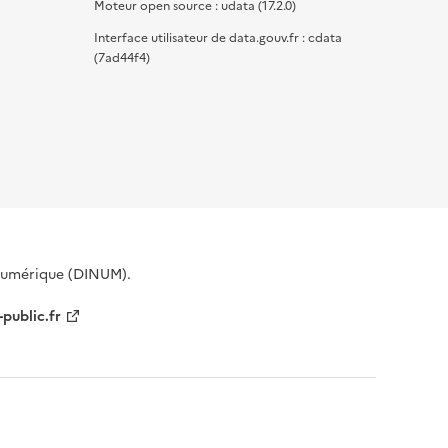
Moteur open source : udata (17.2.0)
Interface utilisateur de data.gouv.fr : cdata
(7ad44f4)
 Numérique (DINUM).
-public.fr