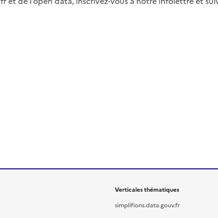
fr et de l’open data, inscrivez-vous à notre infolettre et s
Verticales thématiques
simplifions.data.gouv.fr