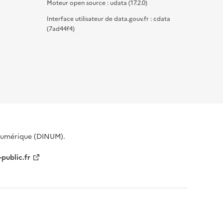
Moteur open source : udata (17.2.0)
Interface utilisateur de data.gouv.fr : cdata
(7ad44f4)
 Numérique (DINUM).
-public.fr