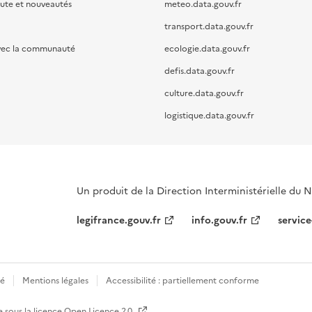
oute et nouveautés
meteo.data.gouv.fr
transport.data.gouv.fr
vec la communauté
ecologie.data.gouv.fr
defis.data.gouv.fr
culture.data.gouv.fr
logistique.data.gouv.fr
Un produit de la Direction Interministérielle du
legifrance.gouv.fr
info.gouv.fr
service
té
Mentions légales
Accessibilité : partiellement conforme
e sous la licence
Open Licence 2.0