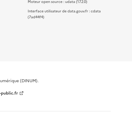
Moteur open source : udata (17.2.0)
Interface utilisateur de data.gouv.fr : cdata
(7ad44f4)
 Numérique (DINUM).
-public.fr