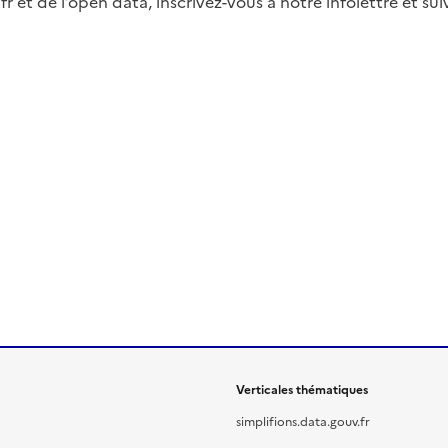
fr et de l’open data, inscrivez-vous à notre infolettre et s
Verticales thématiques
simplifions.data.gouv.fr