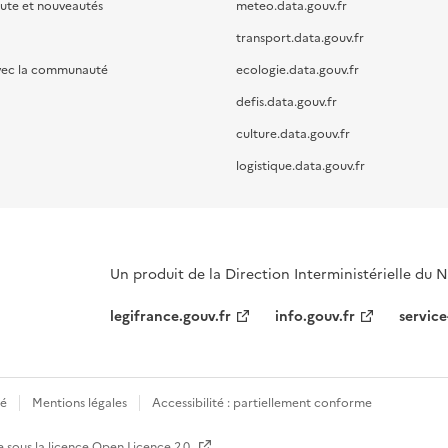
oute et nouveautés
meteo.data.gouv.fr
transport.data.gouv.fr
vec la communauté
ecologie.data.gouv.fr
defis.data.gouv.fr
culture.data.gouv.fr
logistique.data.gouv.fr
Un produit de la Direction Interministérielle du
legifrance.gouv.fr
info.gouv.fr
service
té
Mentions légales
Accessibilité : partiellement conforme
e sous la licence
Open Licence 2.0