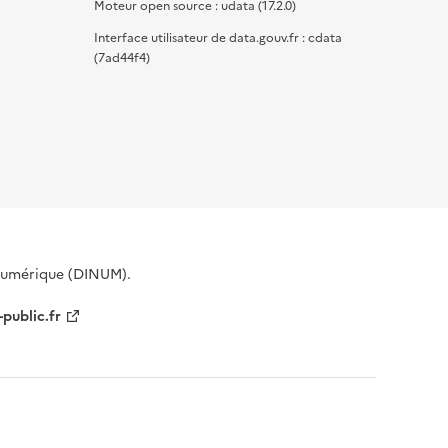
Moteur open source : udata (17.2.0)
Interface utilisateur de data.gouv.fr : cdata
(7ad44f4)
 Numérique (DINUM).
-public.fr