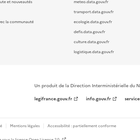
oute et nouveautés
meteo.data.gouv.fr
transport.data.gouv.fr
vec la communauté
ecologie.data.gouv.fr
defis.data.gouv.fr
culture.data.gouv.fr
logistique.data.gouv.fr
Un produit de la Direction Interministérielle du
legifrance.gouv.fr
info.gouv.fr
service
té
Mentions légales
Accessibilité : partiellement conforme
e sous la licence
Open Licence 2.0