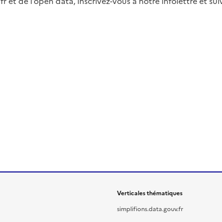
fr et de l’open data, inscrivez-vous à notre infolettre et s
Verticales thématiques
simplifions.data.gouv.fr