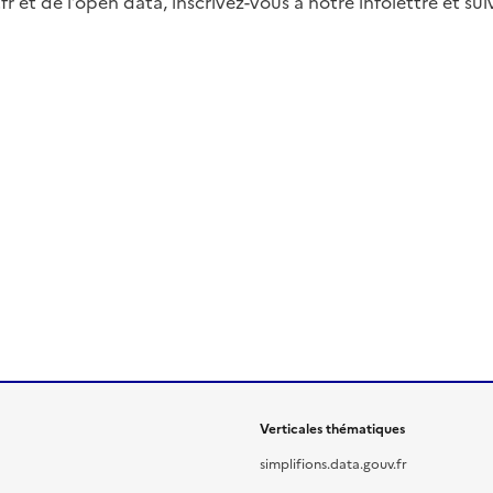
fr et de l’open data, inscrivez-vous à notre infolettre et s
Verticales thématiques
simplifions.data.gouv.fr