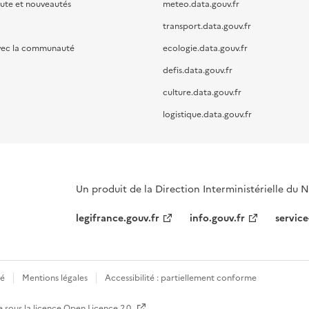
oute et nouveautés
meteo.data.gouv.fr
transport.data.gouv.fr
vec la communauté
ecologie.data.gouv.fr
defis.data.gouv.fr
culture.data.gouv.fr
logistique.data.gouv.fr
Un produit de la Direction Interministérielle du
legifrance.gouv.fr
info.gouv.fr
service
té
Mentions légales
Accessibilité : partiellement conforme
e sous la licence
Open Licence 2.0