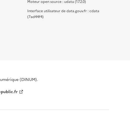
Moteur open source : udata (17.2.0)
Interface utilisateur de data.gouv.fr : cdata
(7ad44f4)
 Numérique (DINUM).
-public.fr