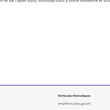
fr et de l’open data, inscrivez-vous à notre infolettre et s
Verticales thématiques
simplifions.data.gouv.fr