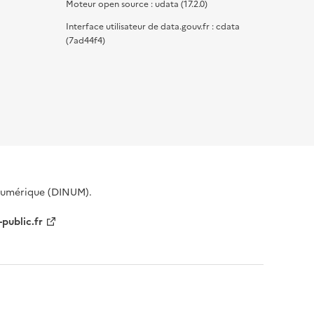
Moteur open source : udata (17.2.0)
Interface utilisateur de data.gouv.fr : cdata
(7ad44f4)
 Numérique (DINUM).
-public.fr