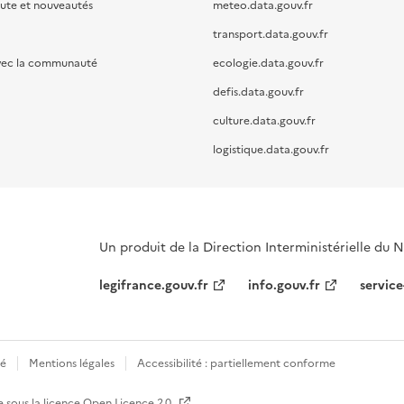
oute et nouveautés
meteo.data.gouv.fr
transport.data.gouv.fr
vec la communauté
ecologie.data.gouv.fr
defis.data.gouv.fr
culture.data.gouv.fr
logistique.data.gouv.fr
Un produit de la Direction Interministérielle du
legifrance.gouv.fr
info.gouv.fr
service
té
Mentions légales
Accessibilité : partiellement conforme
e sous la licence
Open Licence 2.0