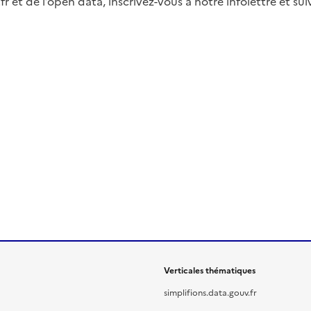
fr et de l’open data, inscrivez-vous à notre infolettre et s
Verticales thématiques
simplifions.data.gouv.fr