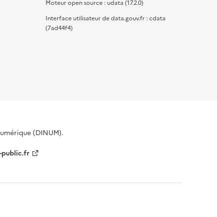
Moteur open source : udata (17.2.0)
Interface utilisateur de data.gouv.fr : cdata
(7ad44f4)
 Numérique (DINUM).
-public.fr