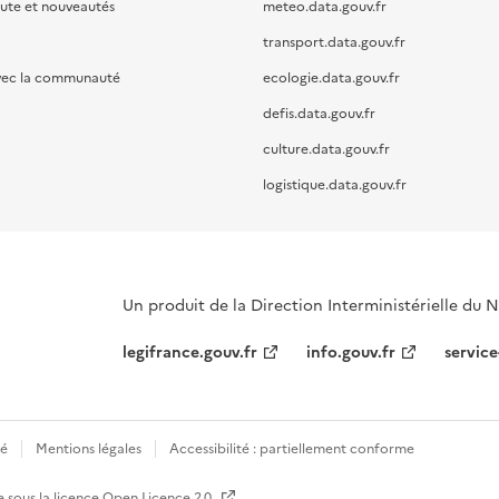
oute et nouveautés
meteo.data.gouv.fr
transport.data.gouv.fr
vec la communauté
ecologie.data.gouv.fr
defis.data.gouv.fr
culture.data.gouv.fr
logistique.data.gouv.fr
Un produit de la Direction Interministérielle du
legifrance.gouv.fr
info.gouv.fr
service
té
Mentions légales
Accessibilité : partiellement conforme
e sous la licence
Open Licence 2.0