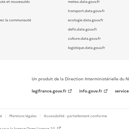
oute et nouveautés
meteo.data.gouv.fr
transport.data.gouv.fr
vec la communauté
ecologie.data.gouv.fr
defis.data.gouv.fr
culture.data.gouv.fr
logistique.data.gouv.fr
Un produit de la Direction Interministérielle du
legifrance.gouv.fr
info.gouv.fr
service
té
Mentions légales
Accessibilité : partiellement conforme
e sous la licence
Open Licence 2.0