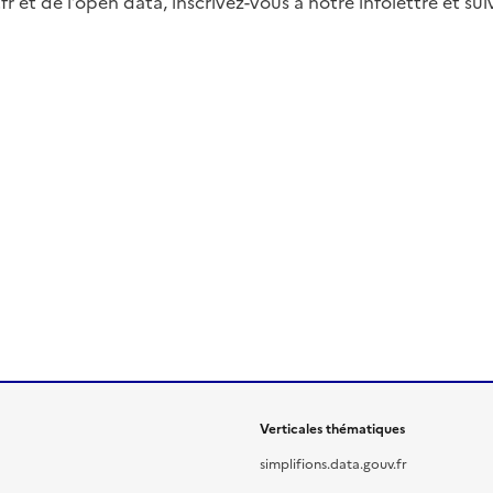
fr et de l’open data, inscrivez-vous à notre infolettre et s
Verticales thématiques
simplifions.data.gouv.fr