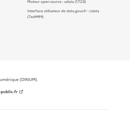
Moteur open source : udata (17.2.0)
Interface utilisateur de data.gouv.fr : cdata
(7ad44f4)
 Numérique (DINUM).
-public.fr