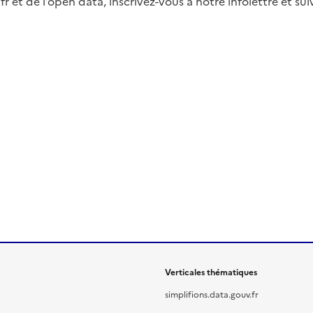
fr et de l’open data, inscrivez-vous à notre infolettre et s
Verticales thématiques
simplifions.data.gouv.fr