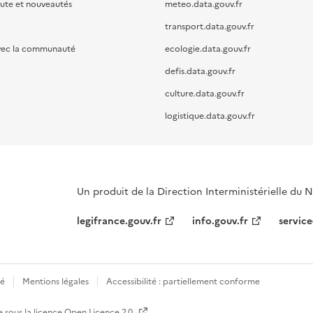
oute et nouveautés
meteo.data.gouv.fr
transport.data.gouv.fr
vec la communauté
ecologie.data.gouv.fr
defis.data.gouv.fr
culture.data.gouv.fr
logistique.data.gouv.fr
Un produit de la Direction Interministérielle du
legifrance.gouv.fr
info.gouv.fr
service
té
Mentions légales
Accessibilité : partiellement conforme
e sous la licence
Open Licence 2.0