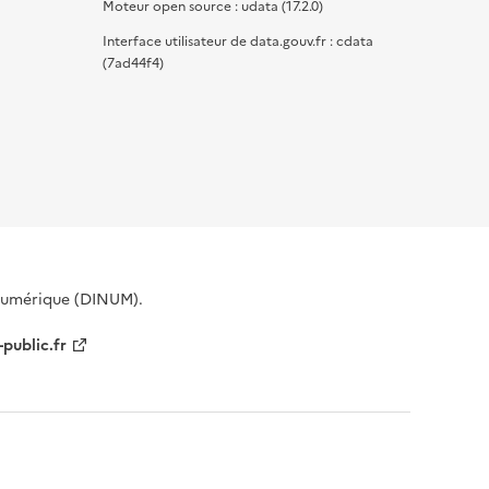
Moteur open source : udata (17.2.0)
Interface utilisateur de data.gouv.fr : cdata
(7ad44f4)
 Numérique (DINUM).
-public.fr