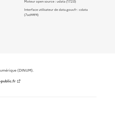
Moteur open source : udata (17.2.0)
Interface utilisateur de data.gouv.fr : cdata
(7ad44f4)
 Numérique (DINUM).
-public.fr