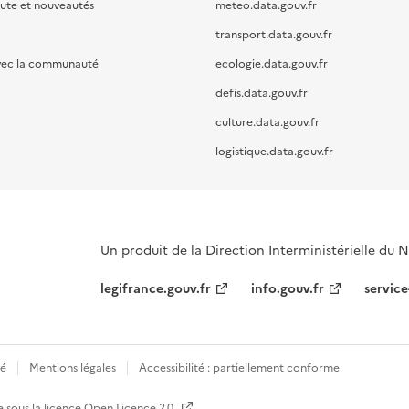
oute et nouveautés
meteo.data.gouv.fr
transport.data.gouv.fr
vec la communauté
ecologie.data.gouv.fr
defis.data.gouv.fr
culture.data.gouv.fr
logistique.data.gouv.fr
Un produit de la Direction Interministérielle du
legifrance.gouv.fr
info.gouv.fr
service
té
Mentions légales
Accessibilité : partiellement conforme
e sous la licence
Open Licence 2.0