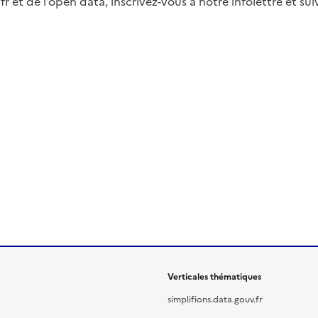
fr et de l’open data, inscrivez-vous à notre infolettre et s
Verticales thématiques
simplifions.data.gouv.fr