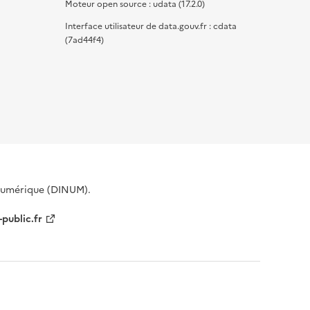
Moteur open source : udata (17.2.0)
Interface utilisateur de data.gouv.fr : cdata
(7ad44f4)
 Numérique (DINUM).
-public.fr