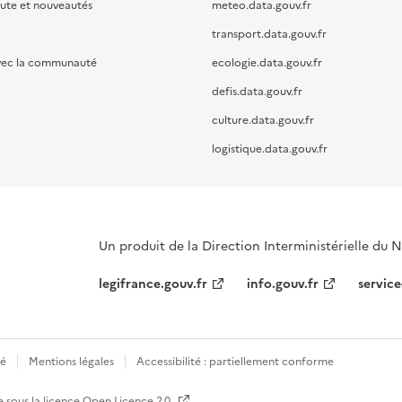
oute et nouveautés
meteo.data.gouv.fr
transport.data.gouv.fr
vec la communauté
ecologie.data.gouv.fr
defis.data.gouv.fr
culture.data.gouv.fr
logistique.data.gouv.fr
Un produit de la Direction Interministérielle du
legifrance.gouv.fr
info.gouv.fr
service
té
Mentions légales
Accessibilité : partiellement conforme
e sous la licence
Open Licence 2.0