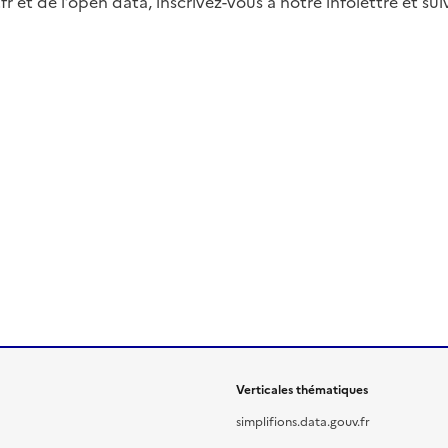
fr et de l’open data, inscrivez-vous à notre infolettre et s
Verticales thématiques
simplifions.data.gouv.fr