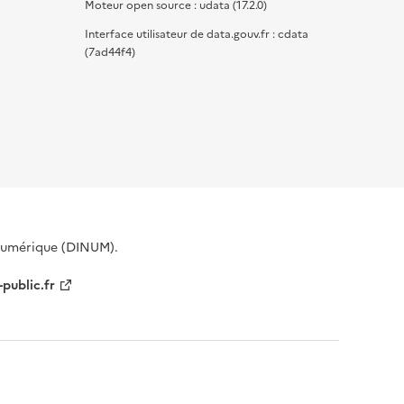
Moteur open source : udata (17.2.0)
Interface utilisateur de data.gouv.fr : cdata
(7ad44f4)
 Numérique (DINUM).
-public.fr