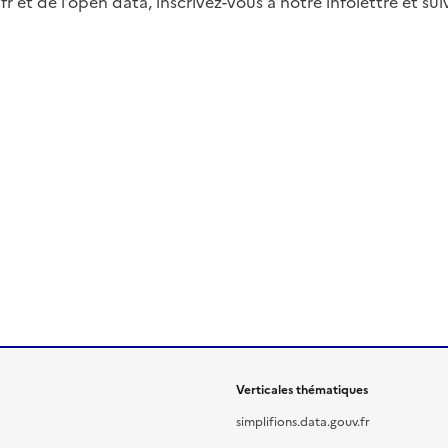
fr et de l’open data, inscrivez-vous à notre infolettre et s
Verticales thématiques
simplifions.data.gouv.fr