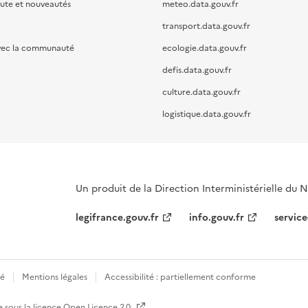
oute et nouveautés
meteo.data.gouv.fr
transport.data.gouv.fr
vec la communauté
ecologie.data.gouv.fr
defis.data.gouv.fr
culture.data.gouv.fr
logistique.data.gouv.fr
Un produit de la Direction Interministérielle du
legifrance.gouv.fr
info.gouv.fr
service
té
Mentions légales
Accessibilité : partiellement conforme
e sous la licence
Open Licence 2.0