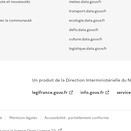
oute et nouveautés
meteo.data.gouv.fr
transport.data.gouv.fr
vec la communauté
ecologie.data.gouv.fr
defis.data.gouv.fr
culture.data.gouv.fr
logistique.data.gouv.fr
Un produit de la Direction Interministérielle du
legifrance.gouv.fr
info.gouv.fr
service
té
Mentions légales
Accessibilité : partiellement conforme
e sous la licence
Open Licence 2.0