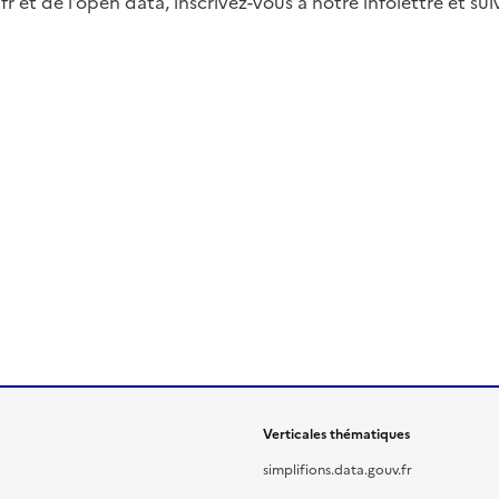
fr et de l’open data, inscrivez-vous à notre infolettre et s
Verticales thématiques
simplifions.data.gouv.fr