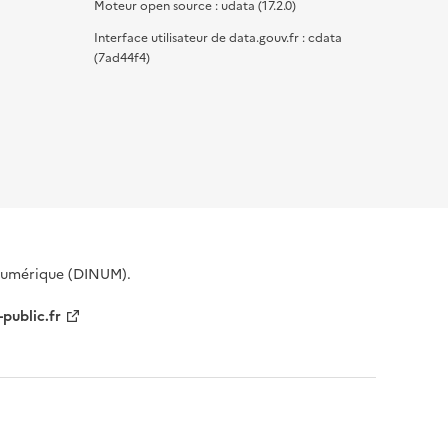
Moteur open source : udata (17.2.0)
Interface utilisateur de data.gouv.fr : cdata
(7ad44f4)
 Numérique (DINUM).
-public.fr