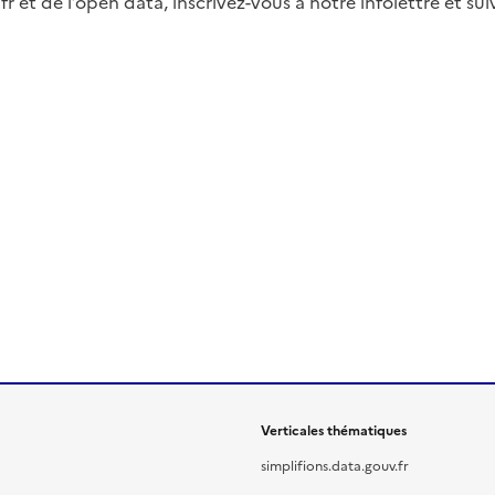
fr et de l’open data, inscrivez-vous à notre infolettre et s
Verticales thématiques
simplifions.data.gouv.fr