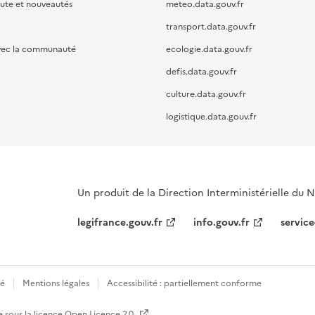
oute et nouveautés
meteo.data.gouv.fr
transport.data.gouv.fr
vec la communauté
ecologie.data.gouv.fr
defis.data.gouv.fr
culture.data.gouv.fr
logistique.data.gouv.fr
Un produit de la Direction Interministérielle du
legifrance.gouv.fr
info.gouv.fr
service
té
Mentions légales
Accessibilité : partiellement conforme
e sous la licence
Open Licence 2.0