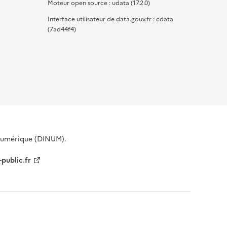
Moteur open source : udata (17.2.0)
Interface utilisateur de data.gouv.fr : cdata
(7ad44f4)
 Numérique (DINUM).
-public.fr