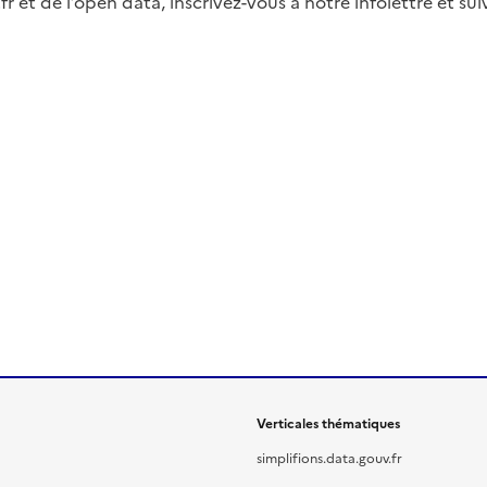
fr et de l’open data, inscrivez-vous à notre infolettre et s
Verticales thématiques
simplifions.data.gouv.fr