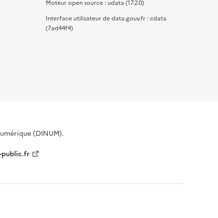
Moteur open source : udata (17.2.0)
Interface utilisateur de data.gouv.fr : cdata
(7ad44f4)
 Numérique (DINUM).
-public.fr