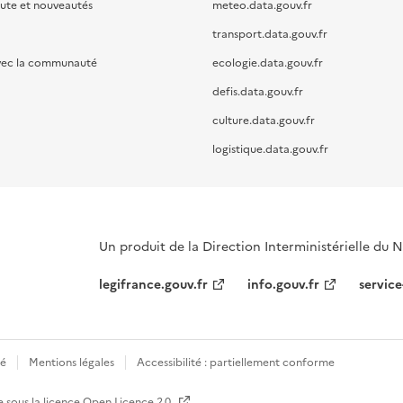
oute et nouveautés
meteo.data.gouv.fr
transport.data.gouv.fr
vec la communauté
ecologie.data.gouv.fr
defis.data.gouv.fr
culture.data.gouv.fr
logistique.data.gouv.fr
Un produit de la Direction Interministérielle du
legifrance.gouv.fr
info.gouv.fr
service
té
Mentions légales
Accessibilité : partiellement conforme
e sous la licence
Open Licence 2.0