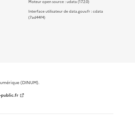
Moteur open source : udata (17.2.0)
Interface utilisateur de data.gouv.fr : cdata
(7ad44f4)
 Numérique (DINUM).
-public.fr