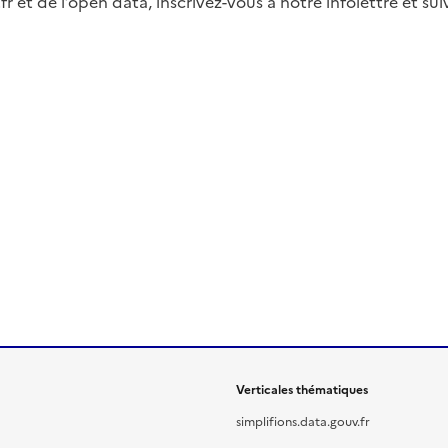
fr et de l’open data, inscrivez-vous à notre infolettre et s
Verticales thématiques
simplifions.data.gouv.fr