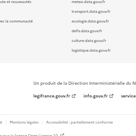
oute et nouveautés
meteo.data.gouv.fr
transport.data.gouv.fr
vec la communauté
ecologie.data.gouv.fr
defis.data.gouv.fr
culture.data.gouv.fr
logistique.data.gouv.fr
Un produit de la Direction Interministérielle du
legifrance.gouv.fr
info.gouv.fr
service
té
Mentions légales
Accessibilité : partiellement conforme
e sous la licence
Open Licence 2.0