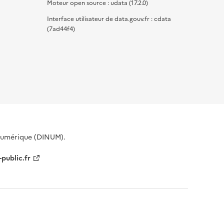
Moteur open source : udata (17.2.0)
Interface utilisateur de data.gouv.fr : cdata
(7ad44f4)
 Numérique (DINUM).
-public.fr