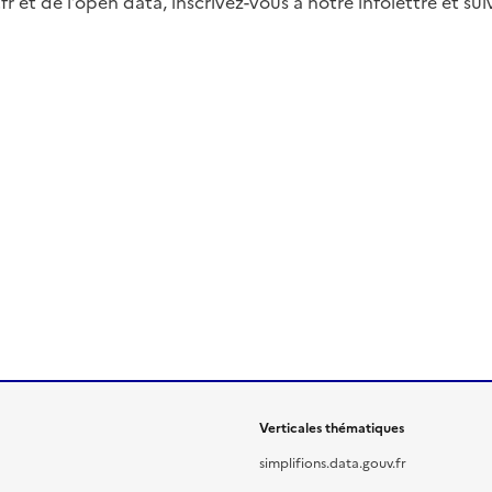
fr et de l’open data, inscrivez-vous à notre infolettre et s
Verticales thématiques
simplifions.data.gouv.fr