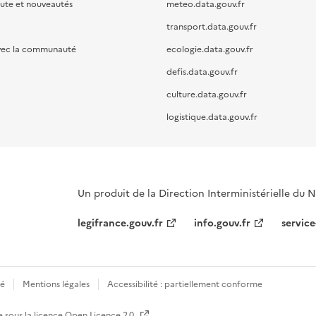
oute et nouveautés
meteo.data.gouv.fr
transport.data.gouv.fr
vec la communauté
ecologie.data.gouv.fr
defis.data.gouv.fr
culture.data.gouv.fr
logistique.data.gouv.fr
Un produit de la Direction Interministérielle du
legifrance.gouv.fr
info.gouv.fr
service
té
Mentions légales
Accessibilité : partiellement conforme
e sous la licence
Open Licence 2.0