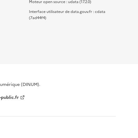
Moteur open source : udata (17.2.0)
Interface utilisateur de data.gouv.fr : cdata
(7ad44f4)
 Numérique (DINUM).
-public.fr