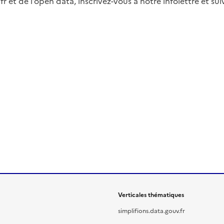
fr et de l’open data, inscrivez-vous à notre infolettre et s
Verticales thématiques
simplifions.data.gouv.fr