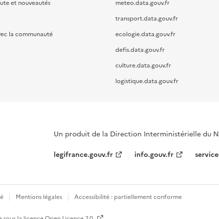
oute et nouveautés
meteo.data.gouv.fr
transport.data.gouv.fr
vec la communauté
ecologie.data.gouv.fr
defis.data.gouv.fr
culture.data.gouv.fr
logistique.data.gouv.fr
Un produit de la Direction Interministérielle du
legifrance.gouv.fr
info.gouv.fr
service
té
Mentions légales
Accessibilité : partiellement conforme
e sous la licence
Open Licence 2.0