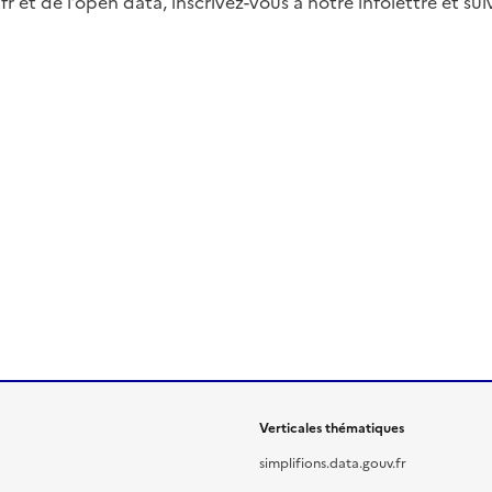
fr et de l’open data, inscrivez-vous à notre infolettre et s
Verticales thématiques
simplifions.data.gouv.fr