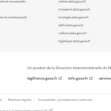
oute et nouveautés
meteo.data.gouv.fr
transport.data.gouv.fr
vec la communauté
ecologie.data.gouv.fr
defis.data.gouv.fr
culture.data.gouv.fr
logistique.data.gouv.fr
Un produit de la Direction Interministérielle du
legifrance.gouv.fr
info.gouv.fr
service
té
Mentions légales
Accessibilité : partiellement conforme
e sous la licence
Open Licence 2.0