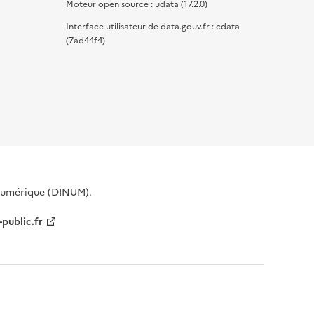
Moteur open source : udata (17.2.0)
Interface utilisateur de data.gouv.fr : cdata
(7ad44f4)
 Numérique (DINUM).
-public.fr