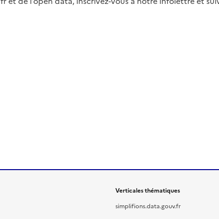
fr et de l’open data, inscrivez-vous à notre infolettre et s
Verticales thématiques
simplifions.data.gouv.fr