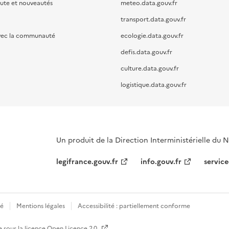
oute et nouveautés
meteo.data.gouv.fr
transport.data.gouv.fr
vec la communauté
ecologie.data.gouv.fr
defis.data.gouv.fr
culture.data.gouv.fr
logistique.data.gouv.fr
Un produit de la Direction Interministérielle du
legifrance.gouv.fr
info.gouv.fr
service
té
Mentions légales
Accessibilité : partiellement conforme
e sous la licence
Open Licence 2.0