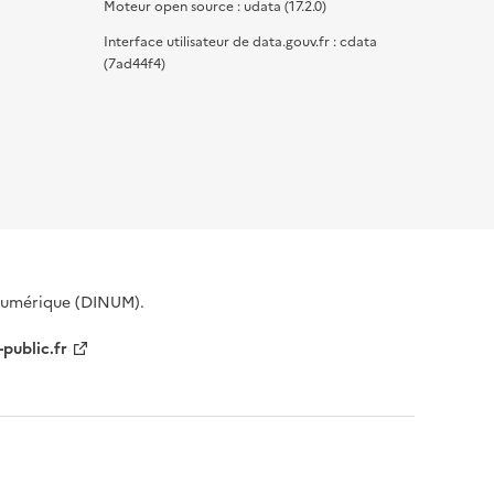
Moteur open source : udata (17.2.0)
Interface utilisateur de data.gouv.fr : cdata
(7ad44f4)
 Numérique (DINUM).
-public.fr