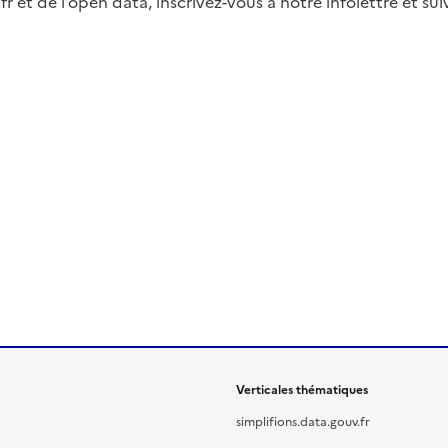
fr et de l’open data, inscrivez-vous à notre infolettre et s
Verticales thématiques
simplifions.data.gouv.fr