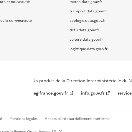
oute et nouveautés
meteo.data.gouv.fr
transport.data.gouv.fr
vec la communauté
ecologie.data.gouv.fr
defis.data.gouv.fr
culture.data.gouv.fr
logistique.data.gouv.fr
Un produit de la Direction Interministérielle du
legifrance.gouv.fr
info.gouv.fr
service
té
Mentions légales
Accessibilité : partiellement conforme
e sous la licence
Open Licence 2.0