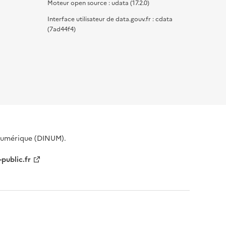
Moteur open source : udata (17.2.0)
Interface utilisateur de data.gouv.fr : cdata
(7ad44f4)
 Numérique (DINUM).
-public.fr