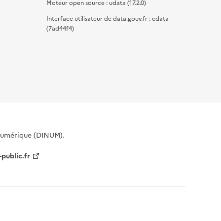
Moteur open source : udata (17.2.0)
Interface utilisateur de data.gouv.fr : cdata
(7ad44f4)
 Numérique (DINUM).
-public.fr