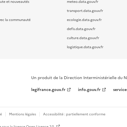
oute et nouveautés
meteo.data.gouv.fr
transport.data.gouv.fr
vec la communauté
ecologie.data.gouv.fr
defis.data.gouv.fr
culture.data.gouv.fr
logistique.data.gouv.fr
Un produit de la Direction Interministérielle du
legifrance.gouv.fr
info.gouv.fr
service
té
Mentions légales
Accessibilité : partiellement conforme
e sous la licence
Open Licence 2.0