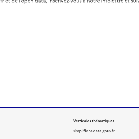
fr et de l’open data, inscrivez-vous à notre infolettre et s
Verticales thématiques
simplifions.data.gouv.fr